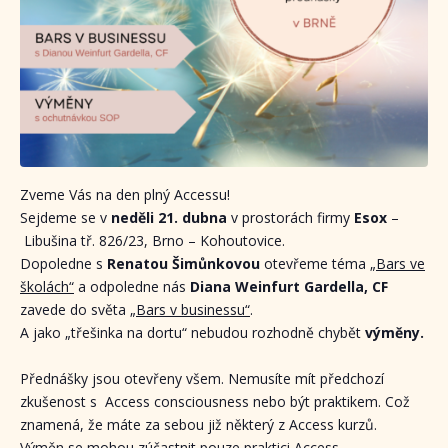
Zveme Vás na den plný Accessu!
Sejdeme se v
neděli 21. dubna
v prostorách firmy
Esox
–
Libušina tř. 826/23, Brno – Kohoutovice.
Dopoledne s
Renatou Šimůnkovou
otevřeme téma „
Bars ve
školách“
a odpoledne nás
Diana Weinfurt Gardella, CF
zavede do světa
„Bars v businessu“
.
A jako „třešinka na dortu“ nebudou rozhodně chybět
výměny.
Přednášky jsou otevřeny všem. Nemusíte mít předchozí
zkušenost s Access consciousness nebo být praktikem. Což
znamená, že máte za sebou již některý z Access kurzů.
Výměn se mohou zúčastnit pouze praktici Access