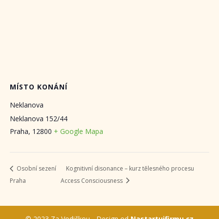
MÍSTO KONÁNÍ
Neklanova
Neklanova 152/44
Praha
,
12800
+ Google Mapa
Osobní sezení
Kognitivní disonance – kurz tělesného procesu
Praha
Access Consciousness
© 2023 Za Vodičkou - Design od
Nastartujfirmu.cz