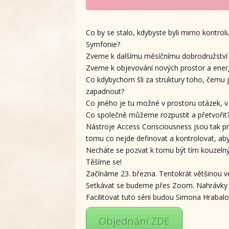
Co by se stalo, kdybyste byli mimo kontrol
Symfonie?
Zveme k dalšímu měsíčnímu dobrodružství v
Zveme k objevování nových prostor a energ
Co kdybychom šli za struktury toho, čemu j
zapadnout?
Co jiného je tu možné v prostoru otázek, 
Co společně můžeme rozpustit a přetvořit? 
Nástroje Access Consciousness jsou tak p
tomu co nejde definovat a kontrolovat, aby
Necháte se pozvat k tomu být tím kouzelný
Těšíme se!
Začínáme 23. března. Tentokrát většinou 
Setkávat se budeme přes Zoom. Nahrávky 
Facilitovat tuto sérii budou Simona Hrabal
Objednání ZDE