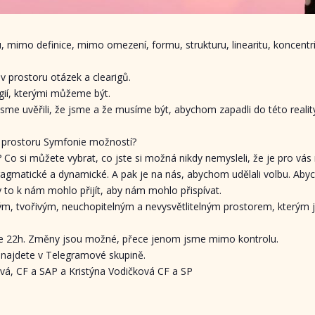
u, mimo definice, mimo omezení, formu, strukturu, linearitu, koncent
 prostoru otázek a clearigů.
ií, kterými můžeme být.
sme uvěřili, že jsme a že musíme být, abychom zapadli do této realit
v prostoru Symfonie možností?
Co si můžete vybrat, co jste si možná nikdy nemysleli, že je pro vá
ragmatické a dynamické. A pak je na nás, abychom udělali volbu. Ab
 to k nám mohlo přijít, aby nám mohlo přispívat.
m, tvořivým, neuchopitelným a nevysvětlitelným prostorem, kterým j
ve 22h. Změny jsou možné, přece jenom jsme mimo kontrolu.
najdete v Telegramové skupině.
ová, CF a SAP a Kristýna Vodičková CF a SP