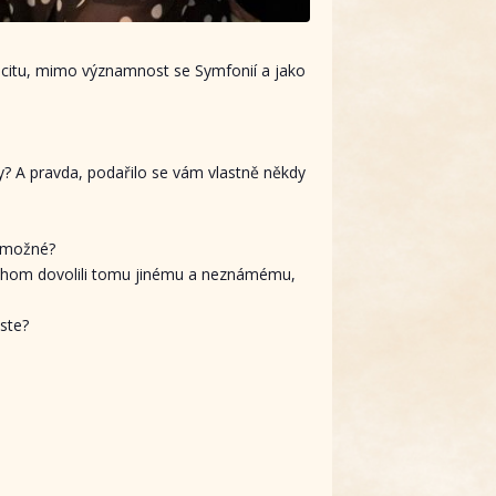
ricitu, mimo významnost se Symfonií a jako
y? A pravda, podařilo se vám vlastně někdy
s možné?
ychom dovolili tomu jinému a neznámému,
ste?