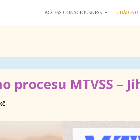
Access consciousness
Události
ho procesu MTVSS – Ji
KČ