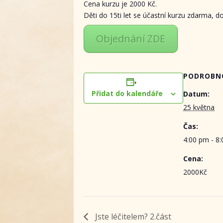
Cena kurzu je 2000 Kč.
Děti do 15ti let se účastní kurzu zdarma, do
Objednání ZDE
PODROBN
Přidat do kalendáře
Datum:
25 května
Čas:
4:00 pm - 8
Cena:
2000Kč
Jste léčitelem? 2.část