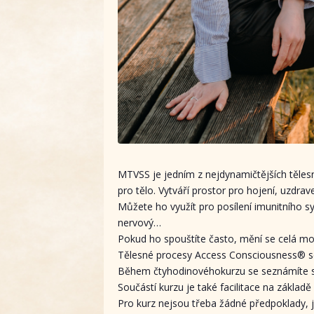
MTVSS je jedním z nejdynamičtějších těles
pro tělo. Vytváří prostor pro hojení, uzdrave
Můžete ho využít pro posílení imunitního sy
nervový…
Pokud ho spouštíte často, mění se celá mole
Tělesné procesy Access Consciousness® se
Během čtyhodinovéhokurzu se seznámíte s e
Součástí kurzu je také facilitace na základě
Pro kurz nejsou třeba žádné předpoklady, 