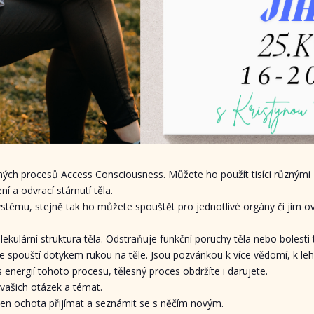
ných procesů Access Consciousness. Můžete ho použít tisíci různými
ní a odvrací stárnutí těla.
stému, stejně tak ho můžete spouštět pro jednotlivé orgány či jím ovl
kulární struktura těla. Odstraňuje funkční poruchy těla nebo bolesti t
 spouští dotykem rukou na těle. Jsou pozvánkou k více vědomí, k l
nergií tohoto procesu, tělesný proces obdržíte i darujete.
 vašich otázek a témat.
jen ochota přijímat a seznámit se s něčím novým.