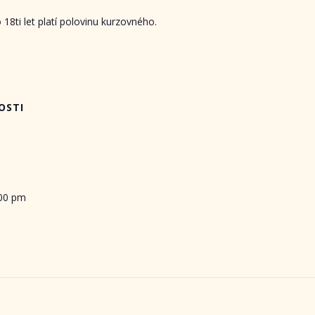
 18ti let platí polovinu kurzovného.
OSTI
:00 pm