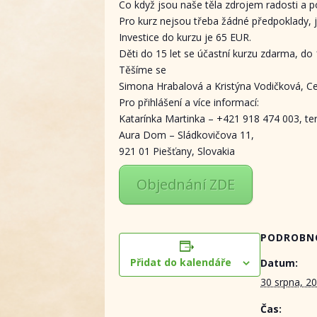
Co když jsou naše těla zdrojem radosti a pot
Pro kurz nejsou třeba žádné předpoklady, 
Investice do kurzu je 65 EUR.
Děti do 15 let se účastní kurzu zdarma, do 
Těšíme se
Simona Hrabalová a Kristýna Vodičková, Cer
Pro přihlášení a více informací:
Katarínka Martinka – +421 918 474 003, te
Aura Dom – Sládkovičova 11,
921 01 Piešťany, Slovakia
Objednání ZDE
PODROBN
Přidat do kalendáře
Datum:
30 srpna, 2
Čas: