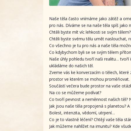
Naše těla často vnímáme jako zátěž a ome
pro nás. Díváme se na naše těla spíš jako n
Chtěli byste mít víc lehkosti se svým tělem?
Chtěli byste svému tělu umět naslouchat, 
Co všechno je tu pro nás a naše těla možné, 
Co kdybychom byli se se svým tělem příto
Naše úhly pohledu tvoří naši realitu… tvoří
ukládáme do našich těl.
Zveme vás ke konverzacím o tělech, které z
prostor ve kterém se mohou proměňovat.
Součástí večera bude prostor na vaše otázky
Na co se můžeme podívat?
Co tvoří pevnost a neměnnost našich těl? 
Jak jsou naše těla propojená s planetou? A
Bolest, intenzita, vědomí, utrpení…
Co je to vlastně léčení? Chtějí vaše těla stá
Jak můžeme nahlížet na imunitu? Kde všud