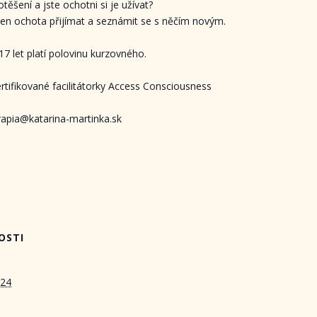
ěšení a jste ochotni si je užívat?
jen ochota přijímat a seznámit se s něčím novým.
17 let platí polovinu kurzovného.
tifikované facilitátorky Access Consciousness
rapia@katarina-martinka.sk
OSTI
024