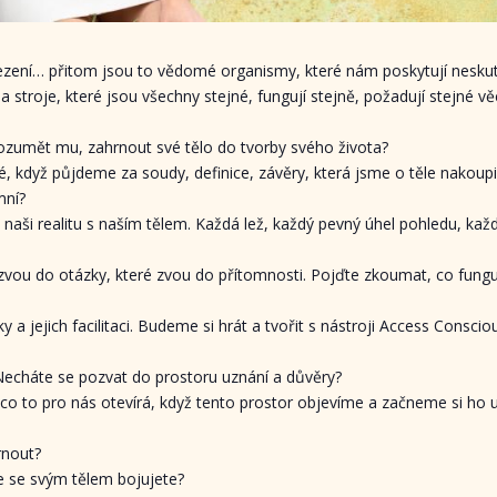
zení… přitom jsou to vědomé organismy, které nám poskytují neskut
a stroje, které jsou všechny stejné, fungují stejně, požadují stejné vě
rozumět mu, zahrnout své tělo do tvorby svého života?
když půjdeme za soudy, definice, závěry, která jsme o těle nakoupili a
mní?
 i naši realitu s naším tělem. Každá lež, každý pevný úhel pohledu, kaž
vou do otázky, které zvou do přítomnosti. Pojďte zkoumat, co funguj
 a jejich facilitaci. Budeme si hrát a tvořit s nástroji Access Conscio
Necháte se pozvat do prostoru uznání a důvěry?
 co to pro nás otevírá, když tento prostor objevíme a začneme si ho u
rnout?
e se svým tělem bojujete?