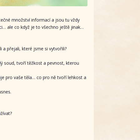
ečné množství informací a jsou tu vždy
ci… ale co když je to všechno ještě jinak…
 přejali, které jsme si vytvořili?
dý soud, tvoří těžkost a pevnost, kterou
e pro vaše těla… co pro ně tvoří lehkost a
usnes.
žívat?