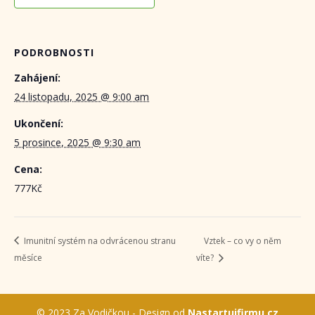
PODROBNOSTI
Zahájení:
24 listopadu, 2025 @ 9:00 am
Ukončení:
5 prosince, 2025 @ 9:30 am
Cena:
777Kč
Imunitní systém na odvrácenou stranu
Vztek – co vy o něm
měsíce
víte?
© 2023 Za Vodičkou - Design od
Nastartujfirmu.cz