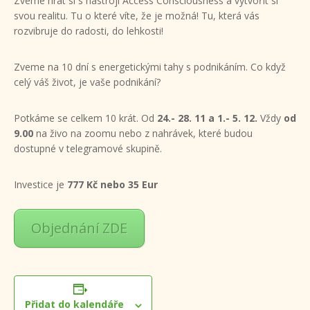
Zveme hrát si s nástroji Access Consciousness a vytvořit si
svou realitu. Tu o které víte, že je možná! Tu, která vás
rozvibruje do radosti, do lehkosti!
Zveme na 10 dní s energetickými tahy s podnikáním. Co když
celý váš život, je vaše podnikání?
Potkáme se celkem 10 krát. Od
24.- 28. 11 a 1.- 5. 12.
Vždy
od
9.00
na živo na zoomu nebo z nahrávek, které budou
dostupné v telegramové skupině.
Investice je
777 Kč nebo 35 Eur
Objednání ZDE
Přidat do kalendáře